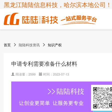
黑龙江陆陆信息科技，哈尔滨本地公司！
商标
体系认证
ICP许可证
高新技术企业
首页
陆陆科技资讯
知识产权
企业服务
知识产权
认证服务
项目申报
ISP许可证
国家高新企业复审
商标注册
ISO9001
申请办理条件
申请办理条件
申请办理条件
申请办理条件
呼叫中心业务
专精特新
申请专利需要准备什么材料
商标疑难
ISO14001
APPLICATION CONDITIONS
宽带运营商
科小企评咨询服务
商标变更
ISO45001
阅读量：2599
时间：2023-07-13
外资经营电信业务
ISO27001
诊所备案
ISO20000
FSC森林认证