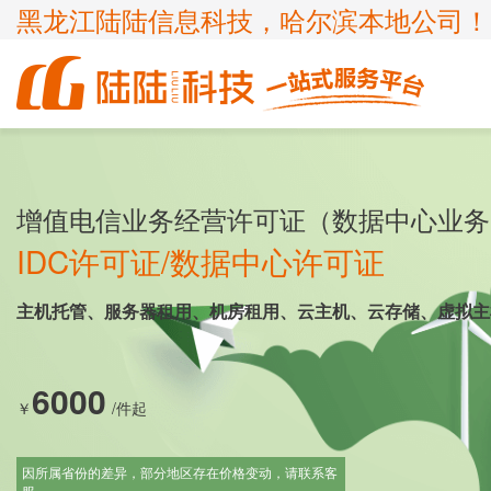
黑龙江陆陆信息科技，哈尔滨本地公司！
商标
体系认证
ICP许可证
高新技术企业
企业服务
知识产权
认证服务
项目申报
增值电信业务经营许可证（数据中心业务
ISP许可证
国家高新企业复审
商标注册
ISO9001
申请办理条件
申请办理条件
申请办理条件
申请办理条件
IDC许可证/数据中心许可证
呼叫中心业务
专精特新
商标疑难
ISO14001
APPLICATION CONDITIONS
主机托管、服务器租用、机房租用、云主机、云存储、虚拟主
宽带运营商
科小企评咨询服务
商标变更
ISO45001
外资经营电信业务
ISO27001
6000
诊所备案
ISO20000
￥
/件起
FSC森林认证
因所属省份的差异，部分地区存在价格变动，请联系客
服。