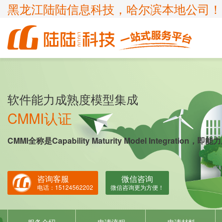
黑龙江陆陆信息科技，哈尔滨本地公司！
商标
体系认证
ICP许可证
高新技术企业
企业服务
知识产权
认证服务
项目申报
软件能力成熟度模型集成
ISP许可证
国家高新企业复审
商标注册
ISO9001
申请办理条件
申请办理条件
申请办理条件
申请办理条件
CMMI认证
呼叫中心业务
专精特新
商标疑难
ISO14001
APPLICATION CONDITIONS
CMMI全称是Capability Maturity Model Integratio
宽带运营商
科小企评咨询服务
商标变更
ISO45001
外资经营电信业务
ISO27001
咨询客服
微信咨询
诊所备案
ISO20000
电话：15124562202
微信咨询更为方便！
FSC森林认证