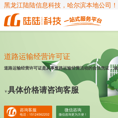
黑龙江陆陆信息科技，哈尔滨本地公司！
商标
体系认证
ICP许可证
高新技术企业
企业服务
知识产权
认证服务
项目申报
道路运输经营许可证
ISP许可证
国家高新企业复审
商标注册
ISO9001
申请办理条件
申请办理条件
申请办理条件
申请办理条件
呼叫中心业务
专精特新
商标疑难
ISO14001
道路运输经营许可证是从事道路运输经营活动的合法凭证，涵
APPLICATION CONDITIONS
宽带运营商
科小企评咨询服务
商标变更
ISO45001
外资经营电信业务
具体价格请咨询客服
ISO27001
￥
诊所备案
ISO20000
FSC森林认证
咨询客服
微信咨询
电话：15124562202
微信咨询更为方便！