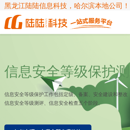
黑龙江陆陆信息科技，哈尔滨本地公司！
商标
体系认证
ICP许可证
高新技术企业
企业服务
知识产权
认证服务
项目申报
ISP许可证
国家高新企业复审
商标注册
ISO9001
申请办理条件
申请办理条件
申请办理条件
申请办理条件
信息安全等级保护测
呼叫中心业务
专精特新
商标疑难
ISO14001
APPLICATION CONDITIONS
宽带运营商
科小企评咨询服务
商标变更
ISO45001
信息安全等级保护工作包括定级、备案、安全建设和整改
外资经营电信业务
ISO27001
信息安全等级测评、信息安全检查五个阶段。
诊所备案
ISO20000
FSC森林认证