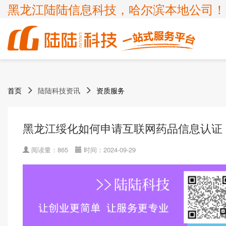
黑龙江陆陆信息科技，哈尔滨本地公司！
商标
体系认证
ICP许可证
高新技术企业
首页
陆陆科技资讯
资质服务
企业服务
知识产权
认证服务
项目申报
ISP许可证
国家高新企业复审
商标注册
ISO9001
申请办理条件
申请办理条件
申请办理条件
申请办理条件
呼叫中心业务
专精特新
黑龙江绥化如何申请互联网药品信息认证
商标疑难
ISO14001
APPLICATION CONDITIONS
宽带运营商
科小企评咨询服务
商标变更
ISO45001
阅读量：865
时间：2024-09-29
外资经营电信业务
ISO27001
诊所备案
ISO20000
FSC森林认证