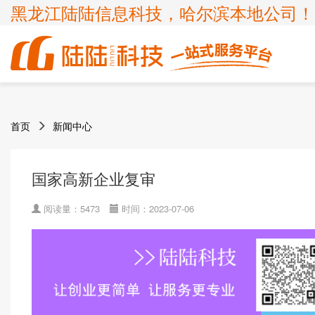
黑龙江陆陆信息科技，哈尔滨本地公司！
商标
体系认证
ICP许可证
高新技术企业
首页
新闻中心
企业服务
知识产权
认证服务
项目申报
ISP许可证
国家高新企业复审
商标注册
ISO9001
申请办理条件
申请办理条件
申请办理条件
申请办理条件
呼叫中心业务
专精特新
国家高新企业复审
商标疑难
ISO14001
APPLICATION CONDITIONS
宽带运营商
科小企评咨询服务
商标变更
ISO45001
阅读量：5473
时间：2023-07-06
外资经营电信业务
ISO27001
诊所备案
ISO20000
FSC森林认证